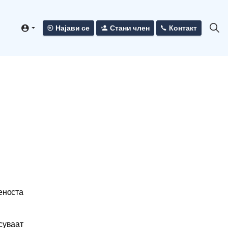
Најави се
Стани член
Контакт
еноста
суваат