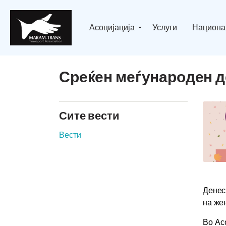
Асоцијација
Услуги
Национа
Среќен меѓународен д
Сите вести
Вести
Денес
на же
Во Ас