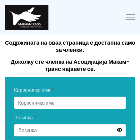
Содржината
на оваа страница е достапна само
за членки.
Доколку сте членка на Асоцијација Макам-
транс најавете се.
Корисничко име
*
Лозинка
*